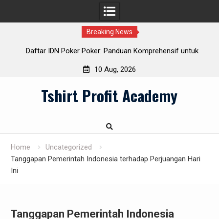
Breaking News
n
Daftar IDN Poker Poker: Panduan Komprehensif untuk
Pendatang Baru
10 Aug, 2026
Skip
Tshirt Profit Academy
to
content
Home
Uncategorized
Tanggapan Pemerintah Indonesia terhadap Perjuangan Hari
Ini
Tanggapan Pemerintah Indonesia