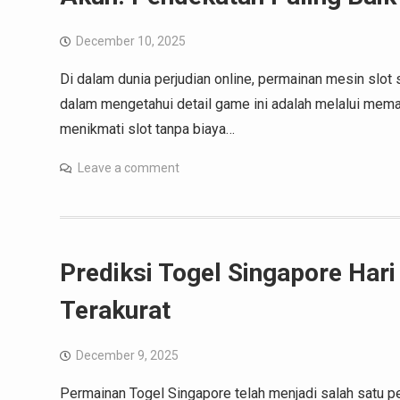
December 10, 2025
Di dalam dunia perjudian online, permainan mesin slot 
dalam mengetahui detail game ini adalah melalui memaka
menikmati slot tanpa biaya…
Leave a comment
Prediksi Togel Singapore Har
Terakurat
December 9, 2025
Permainan Togel Singapore telah menjadi salah satu pe