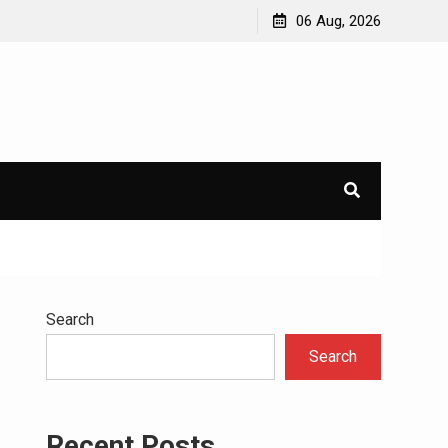
Pasti
Menjadi seorang Berhasil Melalui Togel Online Melalui
06 Aug, 2026
Internet: Realita atau Fakta?
Search
Search
Recent Posts