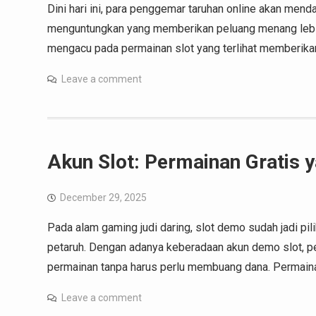
Dini hari ini, para penggemar taruhan online akan me
menguntungkan yang memberikan peluang menang lebih b
mengacu pada permainan slot yang terlihat memberik
Leave a comment
Akun Slot: Permainan Gratis
December 29, 2025
Pada alam gaming judi daring, slot demo sudah jadi pil
petaruh. Dengan adanya keberadaan akun demo slot, p
permainan tanpa harus perlu membuang dana. Permaina
Leave a comment