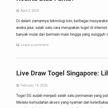
April 2, 2026
Di dalam zamannya teknologi kini, berbagai masyaraka
aneka jalur, salah satu cara merupakan togel di interne
banyak mulai dari bermain-main hingga yang sungguh
Leave a comment
Live Draw Togel Singapore: L
February 14, 2026
Togel SG sudah menjadi salah satu permainan yang palin
Melalui kemudahan akses yang nyaman dan keterbukaan