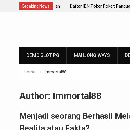
 Lihat Resultatnya Dengan
Daftar IDN Poker Poker: Panduan Ko
Breaking News
Pendatang Baru
Skip
to
content
DEMO SLOT PG
MAHJONG WAYS
D
Home
Immortal88
Author:
Immortal88
Menjadi seorang Berhasil Melal
Realita atau Fakta?