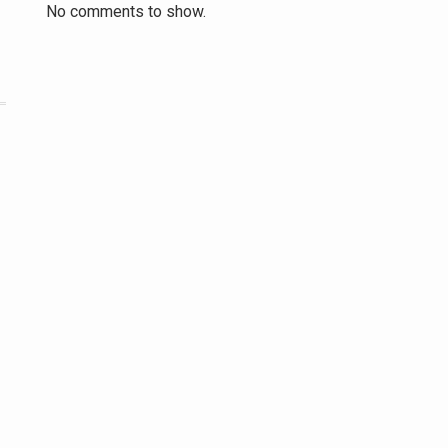
No comments to show.