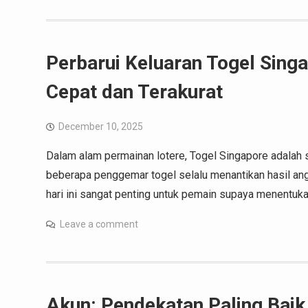
Perbarui Keluaran Togel Singap
Cepat dan Terakurat
December 10, 2025
Dalam alam permainan lotere, Togel Singapore adalah se
beberapa penggemar togel selalu menantikan hasil angk
hari ini sangat penting untuk pemain supaya menentuk
Leave a comment
Akun: Pendekatan Paling Baik