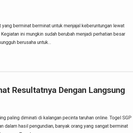
t yang berminat berminat untuk menjajal keberuntungan lewat
t. Kegiatan ini mungkin sudah berubah menjadi perhatian besar
-sungguh berusaha untuk…
ihat Resultatnya Dengan Langsung
g paling diminati di kalangan pecinta taruhan online. Togel SGP
 dalam hasil pengundian, banyak orang yang sangat berminat