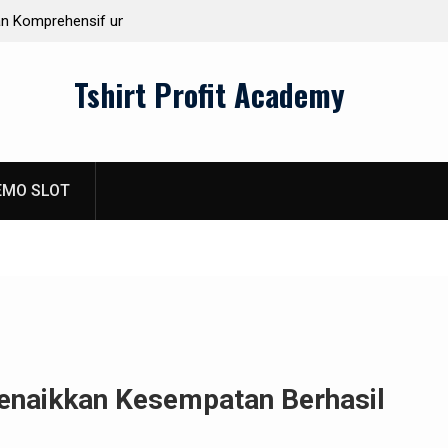
mprehensif untuk
Ramalan Angka Toto Singa Pura Malem Ini yang 
Tentu Sukses
Tshirt Profit Academy
EMO SLOT
Menaikkan Kesempatan Berhasil