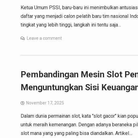
Ketua Umum PSSI, baru-baru ini menimbulkan antusias
daftar yang menjadi calon pelatih baru tim nasional I
tingkat yang lebih tinggi, langkah ini tentu saja…
Leave a comment
Pembandingan Mesin Slot Pen
Menguntungkan Sisi Keuanga
November 17, 2025
Dalam dunia permainan slot, kata "slot gacor" kian pop
untuk meraih kemenangan. Dengan adanya beraneka pil
slot mana yang yang paling bisa diandalkan. Artikel…