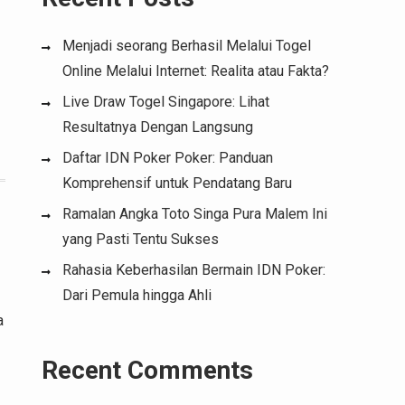
Menjadi seorang Berhasil Melalui Togel
Online Melalui Internet: Realita atau Fakta?
Live Draw Togel Singapore: Lihat
Resultatnya Dengan Langsung
Daftar IDN Poker Poker: Panduan
Komprehensif untuk Pendatang Baru
Ramalan Angka Toto Singa Pura Malem Ini
yang Pasti Tentu Sukses
Rahasia Keberhasilan Bermain IDN Poker:
Dari Pemula hingga Ahli
a
Recent Comments