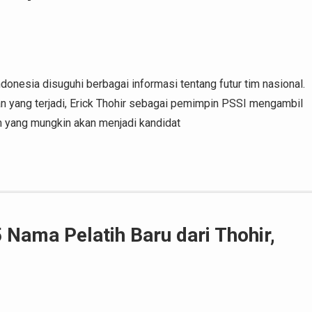
Indonesia disuguhi berbagai informasi tentang futur tim nasional.
an yang terjadi, Erick Thohir sebagai pemimpin PSSI mengambil
im yang mungkin akan menjadi kandidat
 Nama Pelatih Baru dari Thohir,